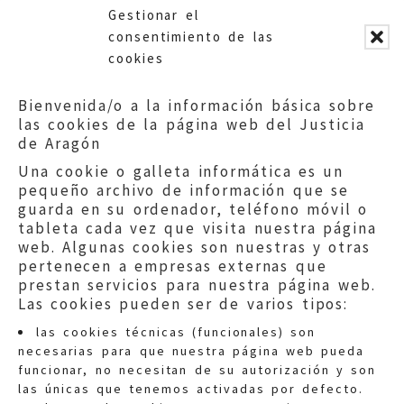
no me ha sido posible, no lo
Gestionar el
permiten”.
consentimiento de las
cookies
ACCEDE A LA SUGERENCIA COMPLETA
Bienvenida/o a la información básica sobre
las cookies de la página web del Justicia
de Aragón
Una cookie o galleta informática es un
pequeño archivo de información que se
guarda en su ordenador, teléfono móvil o
tableta cada vez que visita nuestra página
web. Algunas cookies son nuestras y otras
pertenecen a empresas externas que
prestan servicios para nuestra página web.
Las cookies pueden ser de varios tipos:
las cookies técnicas (funcionales) son
necesarias para que nuestra página web pueda
funcionar, no necesitan de su autorización y son
las únicas que tenemos activadas por defecto.
Quejas:
quejas@eljusticiadearagon.es