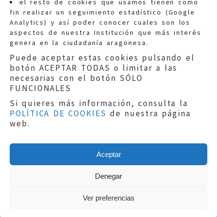
el resto de cookies que usamos tienen como
fin realizar un seguimiento estadístico (Google
Información general:
Analytics) y así poder conocer cuales son los
informacion@eljusticiadearagon.es
aspectos de nuestra Institución que más interés
genera en la ciudadanía aragonesa.
Teléfonos:
900 210 210
/
976 399 354
Puede aceptar estas cookies pulsando el
botón ACEPTAR TODAS o limitar a las
necesarias con el botón SÓLO
FUNCIONALES
Si quieres más información, consulta la
POLÍTICA DE COOKIES
de nuestra página
Aviso legal
|
Política de privacidad
|
web.
Protección de Datos
|
Declaración de
accesibilidad
|
Perfil del Contratante
|
Política de cookies
|
Mapa web
Aceptar
Copyright © 2019
El Justicia de Aragón
|
Desarrollo:
Sephor Consulting
Denegar
Ver preferencias