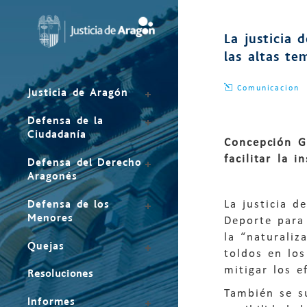
Mapa
del
La justicia 
sitio
las altas te
Comunicacion
Justicia de Aragón
Defensa de la
Ciudadanía
Concepción G
facilitar la 
Defensa del Derecho
Aragonés
Defensa de los
La justicia d
Menores
Deporte para 
la “naturaliz
Quejas
toldos en los
mitigar los e
Resoluciones
También se su
Informes