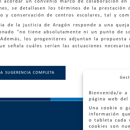
de acordar un convenio marco de colaboración en 
nes, se detallasen los términos de la prestación d
o y conservación de centros escolares, tal y com
cia de la justicia de Aragón responde a una quej
onado “no tiene absolutamente ni un punto de so
 Además, los progenitores adjuntan la propuesta 
ue señala cuáles serían las actuaciones necesaria
LA SUGERENCIA COMPLETA
Gest
Bienvenida/o a 
página web del 
Una cookie o ga
información qu
o tableta cada 
cookies son nu