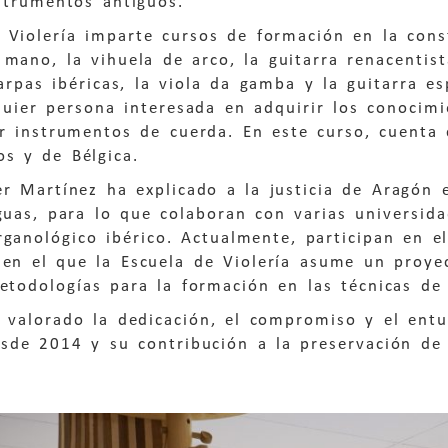
strumentos antiguos.
e Violería imparte cursos de formación en la con
 mano, la vihuela de arco, la guitarra renacentist
 arpas ibéricas, la viola da gamba y la guitarra 
quier persona interesada en adquirir los conocimi
ir instrumentos de cuerda. En este curso, cuenta
s y de Bélgica.
r Martínez ha explicado a la justicia de Aragón e
guas, para lo que colaboran con varias universida
ganológico ibérico. Actualmente, participan en e
 en el que la Escuela de Violería asume un proye
etodologías para la formación en las técnicas de v
a valorado la dedicación, el compromiso y el ent
esde 2014 y su contribución a la preservación de