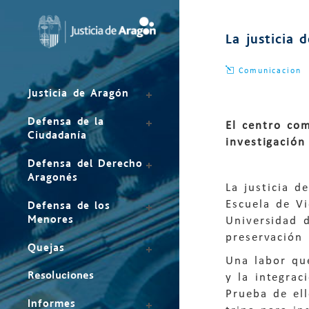
Mapa
del
La justicia 
sitio
Comunicacion
Justicia de Aragón
Defensa de la
El centro co
Ciudadanía
investigación
Defensa del Derecho
Aragonés
La justicia 
Escuela de Vi
Defensa de los
Menores
Universidad d
preservación 
Quejas
Una labor qu
Resoluciones
y la integrac
Prueba de ell
Informes