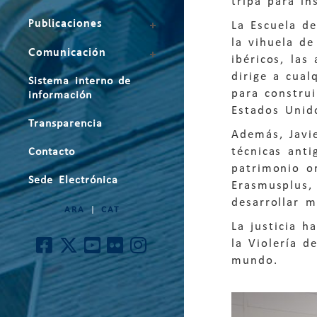
tripa para in
Publicaciones
La Escuela d
la vihuela de
Comunicación
ibéricos, las
dirige a cual
Sistema interno de
para constru
información
Estados Unido
Transparencia
Además, Javie
técnicas anti
Contacto
patrimonio or
Sede Electrónica
Erasmusplus,
desarrollar m
ARA
|
CAT
La justicia h
la Violería d
mundo.