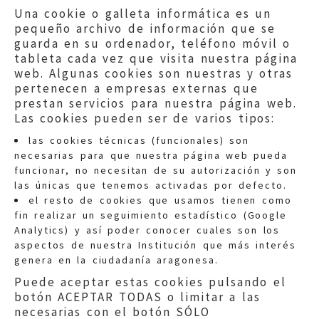
Una cookie o galleta informática es un
pequeño archivo de información que se
guarda en su ordenador, teléfono móvil o
tableta cada vez que visita nuestra página
web. Algunas cookies son nuestras y otras
pertenecen a empresas externas que
prestan servicios para nuestra página web.
Las cookies pueden ser de varios tipos:
las cookies técnicas (funcionales) son
necesarias para que nuestra página web pueda
funcionar, no necesitan de su autorización y son
las únicas que tenemos activadas por defecto.
Quejas:
quejas@eljusticiadearagon.es
el resto de cookies que usamos tienen como
fin realizar un seguimiento estadístico (Google
Información general:
Analytics) y así poder conocer cuales son los
informacion@eljusticiadearagon.es
aspectos de nuestra Institución que más interés
genera en la ciudadanía aragonesa.
Teléfonos:
900 210 210
/
976 399 354
Puede aceptar estas cookies pulsando el
botón ACEPTAR TODAS o limitar a las
necesarias con el botón SÓLO