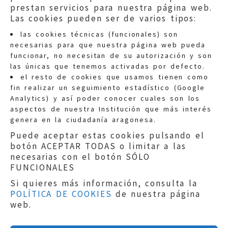
prestan servicios para nuestra página web.
Las cookies pueden ser de varios tipos:
las cookies técnicas (funcionales) son
necesarias para que nuestra página web pueda
funcionar, no necesitan de su autorización y son
las únicas que tenemos activadas por defecto.
Quejas:
quejas@eljusticiadearagon.es
el resto de cookies que usamos tienen como
fin realizar un seguimiento estadístico (Google
Información general:
Analytics) y así poder conocer cuales son los
informacion@eljusticiadearagon.es
aspectos de nuestra Institución que más interés
genera en la ciudadanía aragonesa.
Teléfonos:
900 210 210
/
976 399 354
Puede aceptar estas cookies pulsando el
botón ACEPTAR TODAS o limitar a las
necesarias con el botón SÓLO
FUNCIONALES
Si quieres más información, consulta la
POLÍTICA DE COOKIES
de nuestra página
Aviso legal
|
Política de privacidad
|
web.
Protección de Datos
|
Declaración de
accesibilidad
|
Perfil del Contratante
|