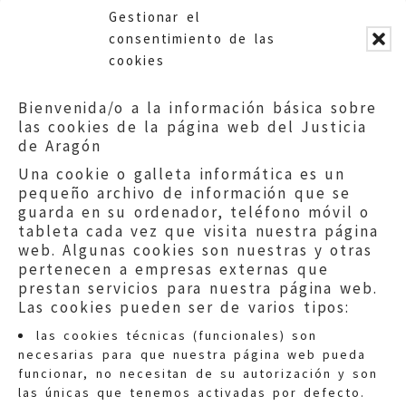
ocupación en el territorio en
Gestionar el
función de sus características.
consentimiento de las
cookies
ACCEDE A LA SUGERENCIA COMPLETA
Bienvenida/o a la información básica sobre
las cookies de la página web del Justicia
de Aragón
Una cookie o galleta informática es un
pequeño archivo de información que se
guarda en su ordenador, teléfono móvil o
tableta cada vez que visita nuestra página
web. Algunas cookies son nuestras y otras
pertenecen a empresas externas que
prestan servicios para nuestra página web.
Las cookies pueden ser de varios tipos:
las cookies técnicas (funcionales) son
necesarias para que nuestra página web pueda
funcionar, no necesitan de su autorización y son
las únicas que tenemos activadas por defecto.
Quejas:
quejas@eljusticiadearagon.es