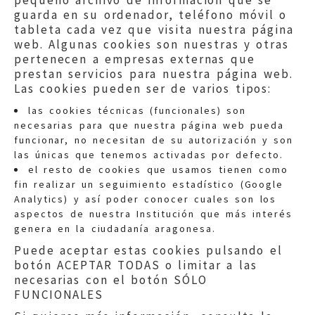
pequeño archivo de información que se
guarda en su ordenador, teléfono móvil o
tableta cada vez que visita nuestra página
web. Algunas cookies son nuestras y otras
pertenecen a empresas externas que
prestan servicios para nuestra página web.
Las cookies pueden ser de varios tipos:
las cookies técnicas (funcionales) son
necesarias para que nuestra página web pueda
funcionar, no necesitan de su autorización y son
las únicas que tenemos activadas por defecto.
Quejas:
quejas@eljusticiadearagon.es
el resto de cookies que usamos tienen como
fin realizar un seguimiento estadístico (Google
Información general:
Analytics) y así poder conocer cuales son los
informacion@eljusticiadearagon.es
aspectos de nuestra Institución que más interés
genera en la ciudadanía aragonesa.
Teléfonos:
900 210 210
/
976 399 354
Puede aceptar estas cookies pulsando el
botón ACEPTAR TODAS o limitar a las
necesarias con el botón SÓLO
FUNCIONALES