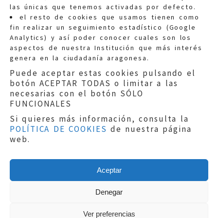
las únicas que tenemos activadas por defecto.
Quejas:
quejas@eljusticiadearagon.es
el resto de cookies que usamos tienen como
fin realizar un seguimiento estadístico (Google
Información general:
Analytics) y así poder conocer cuales son los
informacion@eljusticiadearagon.es
aspectos de nuestra Institución que más interés
genera en la ciudadanía aragonesa.
Teléfonos:
900 210 210
/
976 399 354
Puede aceptar estas cookies pulsando el
botón ACEPTAR TODAS o limitar a las
necesarias con el botón SÓLO
FUNCIONALES
Si quieres más información, consulta la
POLÍTICA DE COOKIES
de nuestra página
Aviso legal
|
Política de privacidad
|
web.
Protección de Datos
|
Declaración de
accesibilidad
|
Perfil del Contratante
|
Política de cookies
|
Mapa web
Aceptar
Copyright © 2019
El Justicia de Aragón
|
Desarrollo:
Sephor Consulting
Denegar
Ver preferencias