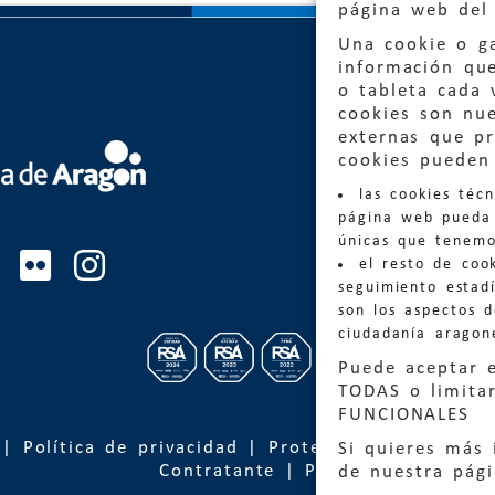
página web del 
Una cookie o ga
información qu
o tableta cada 
cookies son nu
externas que pr
cookies pueden 
Quejas
las cookies téc
Informa
página web pueda 
informacio
únicas que tenemo
el resto de coo
Teléfon
seguimiento estadí
son los aspectos 
ciudadanía aragon
Puede aceptar 
TODAS o limitar
FUNCIONALES
|
Política de privacidad
|
Protección de Datos
Si quieres más 
Contratante
|
Política de cookies
de nuestra pág