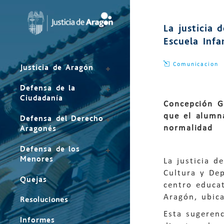
Mapa
del
La justicia 
sitio
Escuela Infa
Comunicacion
Justicia de Aragón
Defensa de la
Ciudadanía
Concepción G
que el alumn
Defensa del Derecho
normalidad
Aragonés
Defensa de los
Menores
La justicia 
Cultura y De
Quejas
centro educat
Aragón, ubica
Resoluciones
Esta sugerenc
Informes