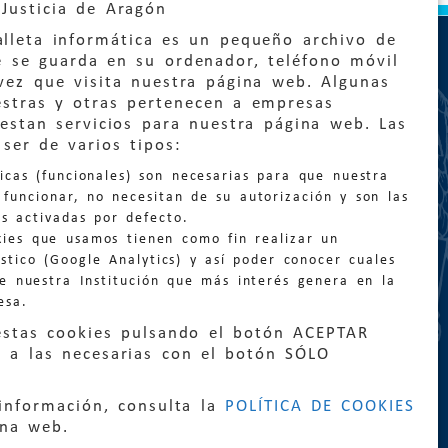
Justicia de Aragón
lleta informática es un pequeño archivo de
e se guarda en su ordenador, teléfono móvil
vez que visita nuestra página web. Algunas
estras y otras pertenecen a empresas
estan servicios para nuestra página web. Las
ser de varios tipos:
:
quejas@eljusticiadearagon.es
nicas (funcionales) son necesarias para que nuestra
ción general:
funcionar, no necesitan de su autorización y son las
n@eljusticiadearagon.es
s activadas por defecto.
kies que usamos tienen como fin realizar un
os:
900 210 210
/
976 399 354
stico (Google Analytics) y así poder conocer cuales
de nuestra Institución que más interés genera en la
esa.
estas cookies pulsando el botón ACEPTAR
 a las necesarias con el botón SÓLO
|
Declaración de accesibilidad
|
Perfil del
información, consulta la
POLÍTICA DE COOKIES
|
Mapa web
ina web.