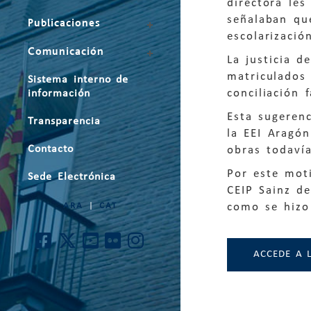
directora le
señalaban qu
Publicaciones
escolarizació
Comunicación
La justicia 
matriculados
Sistema interno de
conciliación 
información
Esta sugerenc
Transparencia
la EEI Aragón
Contacto
obras todaví
Por este moti
Sede Electrónica
CEIP Sainz d
como se hizo 
ARA
|
CAT
ACCEDE A 