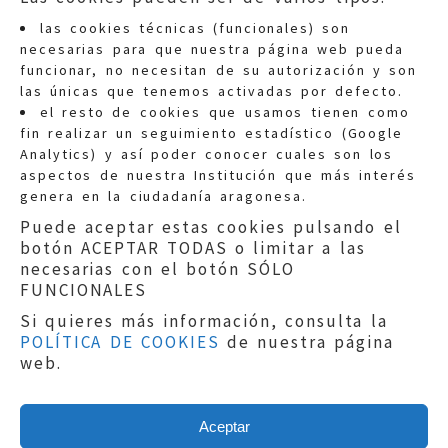
las cookies técnicas (funcionales) son
necesarias para que nuestra página web pueda
funcionar, no necesitan de su autorización y son
las únicas que tenemos activadas por defecto.
Quejas:
quejas@eljusticiadearagon.es
el resto de cookies que usamos tienen como
fin realizar un seguimiento estadístico (Google
Información general:
Analytics) y así poder conocer cuales son los
informacion@eljusticiadearagon.es
aspectos de nuestra Institución que más interés
genera en la ciudadanía aragonesa.
Teléfonos:
900 210 210
/
976 399 354
Puede aceptar estas cookies pulsando el
botón ACEPTAR TODAS o limitar a las
necesarias con el botón SÓLO
FUNCIONALES
Si quieres más información, consulta la
POLÍTICA DE COOKIES
de nuestra página
Aviso legal
|
Política de privacidad
|
web.
Protección de Datos
|
Declaración de
accesibilidad
|
Perfil del Contratante
|
Política de cookies
|
Mapa web
Aceptar