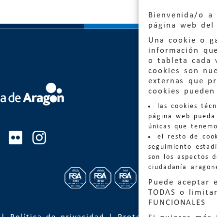
Bienvenida/o a 
página web del 
Una cookie o ga
información qu
o tableta cada 
cookies son nu
externas que pr
cookies pueden 
Quejas
las cookies téc
Informa
página web pueda 
informacio
únicas que tenemo
el resto de coo
Teléfon
seguimiento estadí
son los aspectos 
ciudadanía aragon
Puede aceptar 
TODAS o limitar
FUNCIONALES