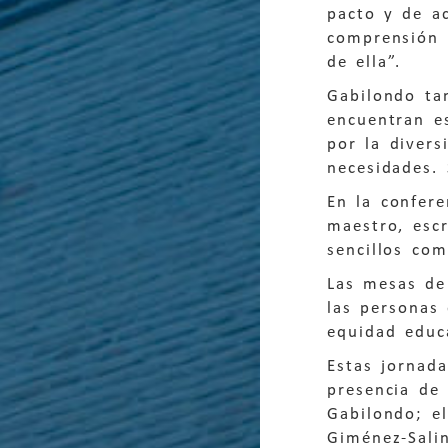
pacto y de ac
comprensión 
de ella”.
Gabilondo ta
encuentran es
por la divers
necesidades. 
En la confere
maestro, escr
sencillos co
Las mesas de
las personas
equidad educ
Estas jornad
presencia de 
Gabilondo; e
Giménez-Salin