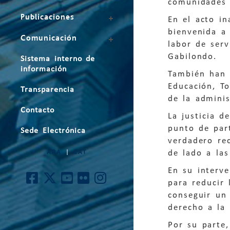
comunidades 
Publicaciones
En el acto in
bienvenida a 
Comunicación
labor de serv
Gabilondo.
Sistema interno de
información
También han 
Educación, T
Transparencia
de la adminis
Contacto
La justicia d
punto de par
Sede Electrónica
verdadero re
de lado a las
ARA
|
CAT
En su interv
para reducir 
conseguir un 
derecho a la 
Por su parte,