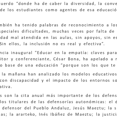
uerdo “donde ha de caber la diversidad, la conver
de los estudiantes como agentes de esa educació
mbién ha tenido palabras de reconocimiento a lo
peciales dificultades, muchas veces por falta de r
idad mal atendida en las aulas, sin apoyos, sin e
Sin ellos, la inclusión no es real y efectiva”.
ncia inaugural “Educar en la empatía: claves par
itor y conferenciante, César Bona, ha apelado a 
mo base de una educación “porque son los que te
 la mañana han analizado los modelos educativos
 con discapacidad y el impacto de los entornos s
ativa.
as son la cita anual más importante de los defen
los titulares de las defensorías autonómicas: el
l defensor del Pueblo Andaluz, Jesús Maeztu; la s
as; la ararteko, Inés Ibáñez de Maeztu; la justi