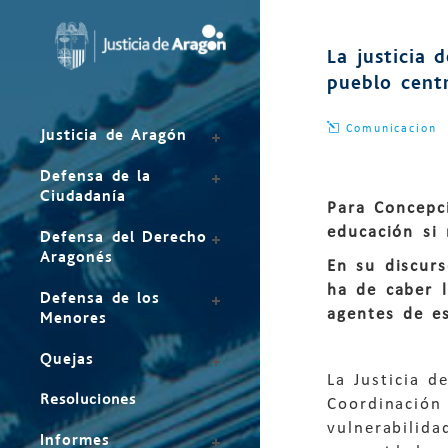
Mapa
del
La justicia 
sitio
pueblo centr
Comunicacion
Justicia de Aragón
Defensa de la
Ciudadanía
Para Concepc
educación si
Defensa del Derecho
Aragonés
En su discur
ha de caber l
Defensa de los
agentes de e
Menores
Quejas
La Justicia 
Resoluciones
Coordinación 
vulnerabilida
Informes