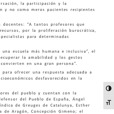
sación, la participación y la
n y no como meros pacientes recipientes
s docentes: “A tantos profesores que
ecursos, por la proliferación burocrática,
specialistas para determinadas
a una escuela más humana e inclusiva”, el
recuperar la amabilidad y los gestos
 convierten en una gran persona”.
 para ofrecer una respuesta adecuada a
ocioeconómicos desfavorecidos en la
Altern
sores del pueblo y cuentan con la
 defensor del Pueblo de España, Ángel
Altern
índica de Greuges de Catalunya, Esther
cia de Aragón, Concepción Gimeno; el