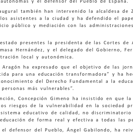
autónomas y el defensor del Pueblo de España.
augural también han intervenido la alcaldesa de 
los asistentes a la ciudad y ha defendido el pap
icio público y mediación con las administraciones
estado presentes la presidenta de las Cortes de 
omasa Hernández, y el delegado del Gobierno, Fer
tración local y autonómica.
e Aragón ha expresado que el objetivo de las jor
tida para una educación transformadora” y ha he
conocimiento del Derecho Fundamental a la educa
 personas más vulnerables”.
ención, Concepción Gimeno ha insistido en que la
los riesgos de la vulnerabilidad en la sociedad p
sistema educativo de calidad, no discriminatorio 
educación de forma real y efectiva a todas las p
 el defensor del Pueblo, Ángel Gabilondo, ha rei