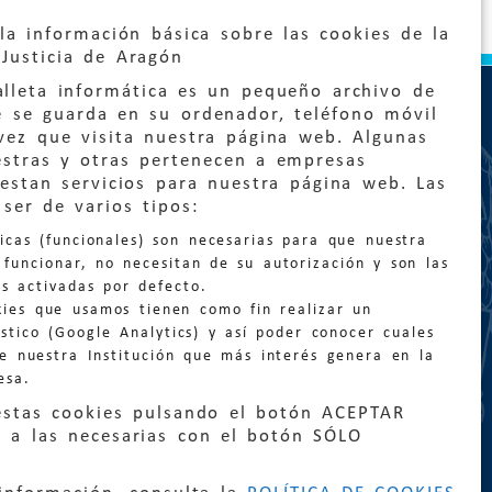
la información básica sobre las cookies de la
Justicia de Aragón
lleta informática es un pequeño archivo de
e se guarda en su ordenador, teléfono móvil
vez que visita nuestra página web. Algunas
estras y otras pertenecen a empresas
estan servicios para nuestra página web. Las
ser de varios tipos:
:
quejas@eljusticiadearagon.es
nicas (funcionales) son necesarias para que nuestra
ción general:
funcionar, no necesitan de su autorización y son las
n@eljusticiadearagon.es
s activadas por defecto.
kies que usamos tienen como fin realizar un
os:
900 210 210
/
976 399 354
stico (Google Analytics) y así poder conocer cuales
de nuestra Institución que más interés genera en la
esa.
estas cookies pulsando el botón ACEPTAR
 a las necesarias con el botón SÓLO