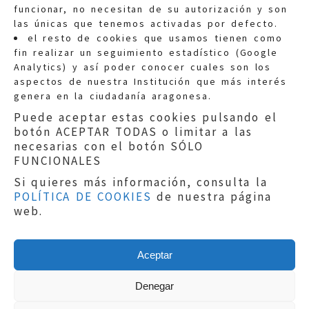
funcionar, no necesitan de su autorización y son
las únicas que tenemos activadas por defecto.
Quejas:
quejas@eljusticiadearagon.es
el resto de cookies que usamos tienen como
fin realizar un seguimiento estadístico (Google
Información general:
Analytics) y así poder conocer cuales son los
informacion@eljusticiadearagon.es
aspectos de nuestra Institución que más interés
genera en la ciudadanía aragonesa.
Teléfonos:
900 210 210
/
976 399 354
Puede aceptar estas cookies pulsando el
botón ACEPTAR TODAS o limitar a las
necesarias con el botón SÓLO
FUNCIONALES
Si quieres más información, consulta la
POLÍTICA DE COOKIES
de nuestra página
Aviso legal
|
Política de privacidad
|
web.
Protección de Datos
|
Declaración de
accesibilidad
|
Perfil del Contratante
|
Política de cookies
|
Mapa web
Aceptar
Copyright © 2019
El Justicia de Aragón
|
Desarrollo:
Sephor Consulting
Denegar