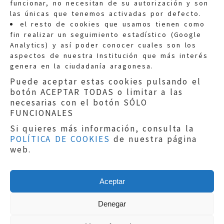
funcionar, no necesitan de su autorización y son
las únicas que tenemos activadas por defecto.
Quejas:
quejas@eljusticiadearagon.es
el resto de cookies que usamos tienen como
fin realizar un seguimiento estadístico (Google
Información general:
Analytics) y así poder conocer cuales son los
informacion@eljusticiadearagon.es
aspectos de nuestra Institución que más interés
genera en la ciudadanía aragonesa.
Teléfonos:
900 210 210
/
976 399 354
Puede aceptar estas cookies pulsando el
botón ACEPTAR TODAS o limitar a las
necesarias con el botón SÓLO
FUNCIONALES
Si quieres más información, consulta la
POLÍTICA DE COOKIES
de nuestra página
Aviso legal
|
Política de privacidad
|
web.
Protección de Datos
|
Declaración de
accesibilidad
|
Perfil del Contratante
|
Política de cookies
|
Mapa web
Aceptar
Copyright © 2019
El Justicia de Aragón
|
Desarrollo:
Sephor Consulting
Denegar