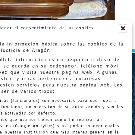
ionar el consentimiento de las cookies
la información básica sobre las cookies de la
Justicia de Aragón
lleta informática es un pequeño archivo de
e se guarda en su ordenador, teléfono móvil
vez que visita nuestra página web. Algunas
estras y otras pertenecen a empresas
estan servicios para nuestra página web. Las
ser de varios tipos:
:
quejas@eljusticiadearagon.es
nicas (funcionales) son necesarias para que nuestra
ción general:
funcionar, no necesitan de su autorización y son las
n@eljusticiadearagon.es
s activadas por defecto.
kies que usamos tienen como fin realizar un
os:
900 210 210
/
976 399 354
stico (Google Analytics) y así poder conocer cuales
de nuestra Institución que más interés genera en la