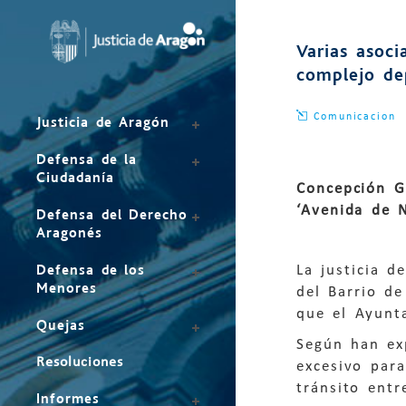
Mapa
del
Varias asoci
sitio
complejo de
Comunicacion
Justicia de Aragón
Defensa de la
Ciudadanía
Concepción Gi
‘Avenida de 
Defensa del Derecho
Aragonés
Defensa de los
La justicia d
Menores
del Barrio d
que el Ayunta
Quejas
Según han ex
Resoluciones
excesivo para
tránsito entr
Informes