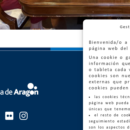
Gest
Bienvenida/o a 
página web del 
Una cookie o ga
información qu
o tableta cada 
cookies son nu
externas que pr
cookies pueden 
Quejas
las cookies téc
Informa
página web pueda 
informacio
únicas que tenemo
el resto de coo
Teléfon
seguimiento estadí
son los aspectos 