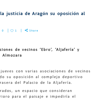
a justicia de Aragón su oposición al
0
1
Share
ones de vecinos ‘Ebro’, ‘Aljafería’ y
a Almozara
jueves con varias asociaciones de vecinos
do su oposición al complejo deportivo
sera del Palacio de la Aljafería.
rados, un espacio que consideran
ioro para el paisaje e impediría el