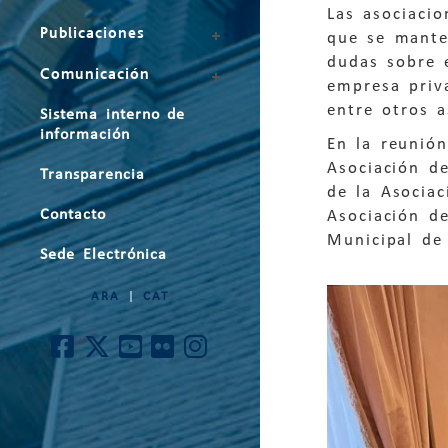
Las asociaci
Publicaciones
que se mante
dudas sobre 
Comunicación
empresa priva
entre otros a
Sistema interno de
información
En la reunión
Asociación d
Transparencia
de la Asociac
Contacto
Asociación d
Municipal de
Sede Electrónica
ARA
|
CAT