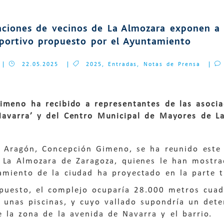
aciones de vecinos de La Almozara exponen a l
portivo propuesto por el Ayuntamiento
22.05.2025
2025
,
Entradas
,
Notas de Prensa
meno ha recibido a representantes de las asociaci
Navarra’ y del Centro Municipal de Mayores de L
e Aragón, Concepción Gimeno, se ha reunido este 
e La Almozara de Zaragoza, quienes le han mostra
miento de la ciudad ha proyectado en la parte tra
puesto, el complejo ocuparía 28.000 metros cuad
 unas piscinas, y cuyo vallado supondría un deter
e la zona de la avenida de Navarra y el barrio.