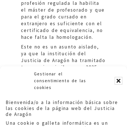
profesión regulada la habilita
el máster de profesorado y que
para el grado cursado en
extranjero es suficiente con el
certificado de equivalencia, no
hace falta la homologación.
Este no es un asunto aislado,
ya que la institución del
Justicia de Aragón ha tramitado
tres quejas similares en 2025
que ha resuelto de la misma
Gestionar el
manera.
consentimiento de las
cookies
ACCEDE A LA SUGERENCIA COMPLETA
Bienvenida/o a la información básica sobre
las cookies de la página web del Justicia
de Aragón
Una cookie o galleta informática es un