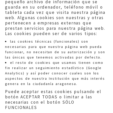
pequeño archivo de información que se
guarda en su ordenador, teléfono móvil o
tableta cada vez que visita nuestra página
web. Algunas cookies son nuestras y otras
pertenecen a empresas externas que
prestan servicios para nuestra página web.
Las cookies pueden ser de varios tipos:
las cookies técnicas (funcionales) son
necesarias para que nuestra página web pueda
funcionar, no necesitan de su autorización y son
las únicas que tenemos activadas por defecto.
Quejas:
quejas@eljusticiadearagon.es
el resto de cookies que usamos tienen como
fin realizar un seguimiento estadístico (Google
Información general:
Analytics) y así poder conocer cuales son los
informacion@eljusticiadearagon.es
aspectos de nuestra Institución que más interés
genera en la ciudadanía aragonesa.
Teléfonos:
900 210 210
/
976 399 354
Puede aceptar estas cookies pulsando el
botón ACEPTAR TODAS o limitar a las
necesarias con el botón SÓLO
FUNCIONALES