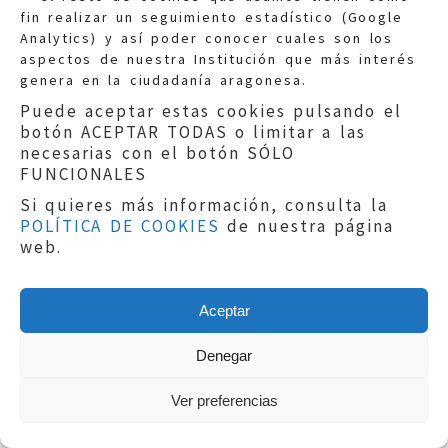
un desarrollo normal poder
fin realizar un seguimiento estadístico (Google
cumplir con los requisitos de
Analytics) y así poder conocer cuales son los
peso marcados desde la
aspectos de nuestra Institución que más interés
F.A.D.A., en este punto algo
genera en la ciudadanía aragonesa.
mucho más serio que las
Puede aceptar estas cookies pulsando el
posibles ventajas o
botón ACEPTAR TODAS o limitar a las
necesarias con el botón SÓLO
inconvenientes que pueda
FUNCIONALES
tener en el transcurso de la
competición, es el mensaje que
Si quieres más información, consulta la
se les está transmitiendo a los
POLÍTICA DE COOKIES
de nuestra página
web.
niños con respecto a su peso,
ya que desde una Federación
Deportiva se les insta a
Aceptar
mantener un peso por debajo
de recomendado para su edad y
Denegar
desarrollo” A la vista de lo
complejo de la normativa, y en
Ver preferencias
el deseo de que desde las
diferentes instancias se