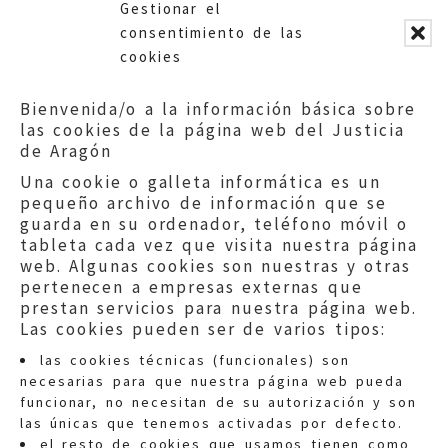
establecidos por la Federación
Gestionar el
Aragonesa de Automovilismo,
consentimiento de las
que se suma a una sugerencia
cookies
anterior de noviembre de 2018
respecto a la Federación
Bienvenida/o a la información básica sobre
Aragonesa de Taekwondo Esta
las cookies de la página web del Justicia
Institución recibió dos quejas
de Aragón
de padres de menores que
Una cookie o galleta informática es un
entendían que para la práctica
pequeño archivo de información que se
de las modalidades deportivas
guarda en su ordenador, teléfono móvil o
de automovilismo y taekwondo
tableta cada vez que visita nuestra página
se les exigen determinados
web. Algunas cookies son nuestras y otras
pertenecen a empresas externas que
pesos para determinar las
prestan servicios para nuestra página web.
categorías que no se
Las cookies pueden ser de varios tipos:
corresponden con los
percentiles adecuados para su
las cookies técnicas (funcionales) son
necesarias para que nuestra página web pueda
edad. A juicio del ciudadano
funcionar, no necesitan de su autorización y son
que presentó la queja en la
las únicas que tenemos activadas por defecto.
primera modalidad “un niño con
el resto de cookies que usamos tienen como