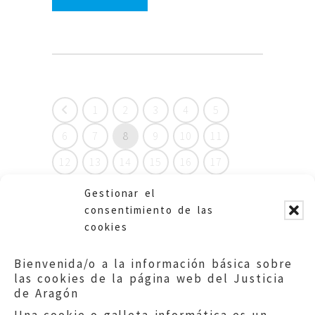
1
2
3
4
5
6
7
8
9
10
11
12
13
14
15
16
17
18
19
20
21
22
23
Gestionar el
consentimiento de las
24
25
26
27
28
29
cookies
30
31
32
33
34
35
Bienvenida/o a la información básica sobre
36
37
38
39
40
las cookies de la página web del Justicia
de Aragón