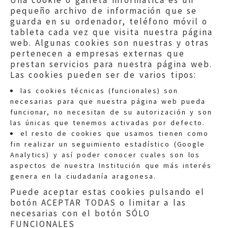
Una cookie o galleta informática es un
pequeño archivo de información que se
guarda en su ordenador, teléfono móvil o
tableta cada vez que visita nuestra página
web. Algunas cookies son nuestras y otras
pertenecen a empresas externas que
prestan servicios para nuestra página web.
Las cookies pueden ser de varios tipos:
las cookies técnicas (funcionales) son
necesarias para que nuestra página web pueda
funcionar, no necesitan de su autorización y son
las únicas que tenemos activadas por defecto.
Quejas:
quejas@eljusticiadearagon.es
el resto de cookies que usamos tienen como
fin realizar un seguimiento estadístico (Google
Información general:
Analytics) y así poder conocer cuales son los
informacion@eljusticiadearagon.es
aspectos de nuestra Institución que más interés
genera en la ciudadanía aragonesa.
Teléfonos:
900 210 210
/
976 399 354
Puede aceptar estas cookies pulsando el
botón ACEPTAR TODAS o limitar a las
necesarias con el botón SÓLO
FUNCIONALES