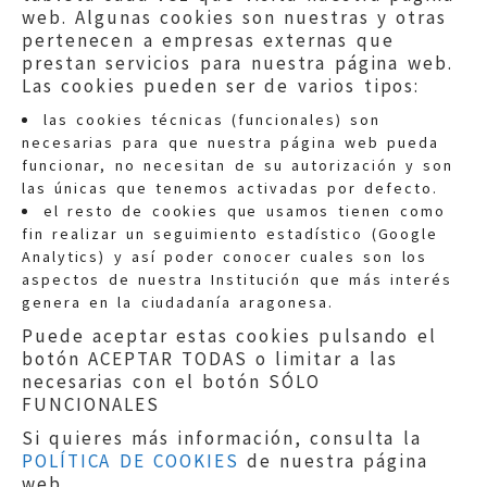
web. Algunas cookies son nuestras y otras
pertenecen a empresas externas que
prestan servicios para nuestra página web.
Las cookies pueden ser de varios tipos:
las cookies técnicas (funcionales) son
necesarias para que nuestra página web pueda
funcionar, no necesitan de su autorización y son
las únicas que tenemos activadas por defecto.
Quejas:
quejas@eljusticiadearagon.es
el resto de cookies que usamos tienen como
fin realizar un seguimiento estadístico (Google
Información general:
Analytics) y así poder conocer cuales son los
informacion@eljusticiadearagon.es
aspectos de nuestra Institución que más interés
genera en la ciudadanía aragonesa.
Teléfonos:
900 210 210
/
976 399 354
Puede aceptar estas cookies pulsando el
botón ACEPTAR TODAS o limitar a las
necesarias con el botón SÓLO
FUNCIONALES
Si quieres más información, consulta la
POLÍTICA DE COOKIES
de nuestra página
Aviso legal
|
Política de privacidad
|
web.