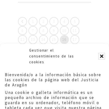
1
2
3
4
5
6
7
8
9
10
11
12
13
14
15
16
17
18
19
20
21
22
23
Gestionar el
consentimiento de las
24
25
26
27
28
29
cookies
30
31
32
33
34
35
Bienvenida/o a la información básica sobre
36
37
38
39
40
las cookies de la página web del Justicia
de Aragón
Una cookie o galleta informática es un
pequeño archivo de información que se
guarda en su ordenador, teléfono móvil o
tableta cada vez que visita nuestra página