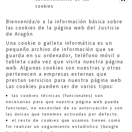
24
25
26
27
28
29
cookies
30
31
32
33
34
35
Bienvenida/o a la información básica sobre
36
37
38
39
40
las cookies de la página web del Justicia
de Aragón
Una cookie o galleta informática es un
pequeño archivo de información que se
guarda en su ordenador, teléfono móvil o
tableta cada vez que visita nuestra página
web. Algunas cookies son nuestras y otras
pertenecen a empresas externas que
prestan servicios para nuestra página web.
Las cookies pueden ser de varios tipos:
las cookies técnicas (funcionales) son
necesarias para que nuestra página web pueda
funcionar, no necesitan de su autorización y son
las únicas que tenemos activadas por defecto.
Quejas:
quejas@eljusticiadearagon.es
el resto de cookies que usamos tienen como
fin realizar un seguimiento estadístico (Google
Información general: