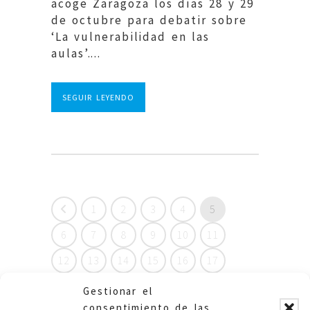
acoge Zaragoza los días 28 y 29
de octubre para debatir sobre
‘La vulnerabilidad en las
aulas’....
SEGUIR LEYENDO
1
2
3
4
5
6
7
8
9
10
11
12
13
14
15
16
17
18
19
20
21
22
23
Gestionar el
consentimiento de las