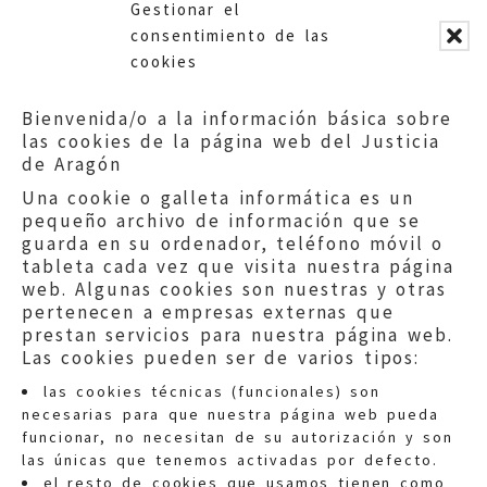
competencia en la materia
Gestionar el
vienen adoptando en la
consentimiento de las
regulación de la actividad, su
cookies
prevención y actuaciones de
rescate en la montaña. Para su
Bienvenida/o a la información básica sobre
elaboración se ha seguido la
las cookies de la página web del Justicia
misma metodología que en
de Aragón
otros informes elaborados
Una cookie o galleta informática es un
recientemente: solicitud de
pequeño archivo de información que se
información preceptiva a las
guarda en su ordenador, teléfono móvil o
administraciones competentes,
tableta cada vez que visita nuestra página
web. Algunas cookies son nuestras y otras
pero también a aquellos
pertenecen a empresas externas que
colectivos implicados como
prestan servicios para nuestra página web.
federaciones deportivas y
Las cookies pueden ser de varios tipos:
expertos en la materia.
las cookies técnicas (funcionales) son
Igualmente, se han consultado
necesarias para que nuestra página web pueda
los completos trabajos
funcionar, no necesitan de su autorización y son
realizados con anterioridad, de
las únicas que tenemos activadas por defecto.
los que cabe destacar la labor
el resto de cookies que usamos tienen como