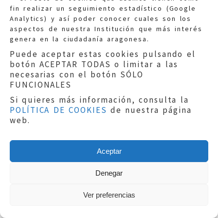
realizada por el Colegio de
fin realizar un seguimiento estadístico (Google
Abogados de Huesca en sus
Analytics) y así poder conocer cuales son los
Jornadas sobre Derecho y
aspectos de nuestra Institución que más interés
genera en la ciudadanía aragonesa.
Montaña, los trabajos de D.
José Manuel Aspas o la labor
Puede aceptar estas cookies pulsando el
botón ACEPTAR TODAS o limitar a las
de investigación y divulgación
necesarias con el botón SÓLO
realizada por Montaña Segura,
FUNCIONALES
entidad participada por
federaciones y Gobierno de
Si quieres más información, consulta la
POLÍTICA DE COOKIES
de nuestra página
Aragón, así como del Comité de
web.
Seguridad de la Federación
Española de Montaña Para una
mejor contextualización, se ha
Aceptar
analizado la legislación que
regula las actividades de
Denegar
montaña en Aragón como en
otras comunidades autónomas;
Ver preferencias
siendo común en ella las
siguientes características: Se