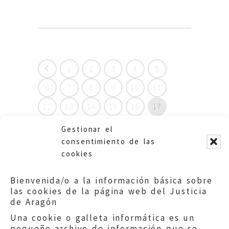
1
2
3
4
5
6
7
8
9
10
11
12
13
14
15
16
17
18
19
20
21
22
23
Gestionar el
consentimiento de las
24
25
26
27
28
29
cookies
30
31
32
33
34
35
Bienvenida/o a la información básica sobre
36
37
38
39
40
las cookies de la página web del Justicia
de Aragón
Una cookie o galleta informática es un
pequeño archivo de información que se