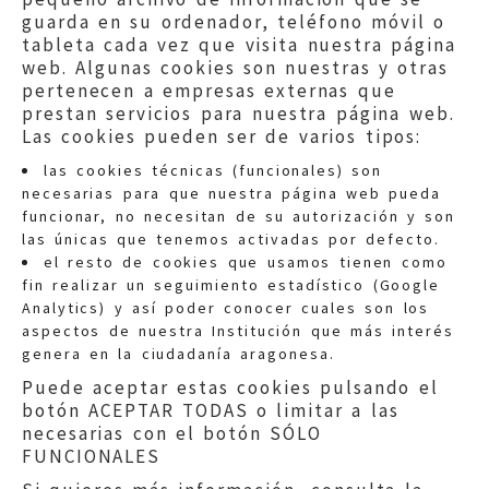
guarda en su ordenador, teléfono móvil o
tableta cada vez que visita nuestra página
web. Algunas cookies son nuestras y otras
pertenecen a empresas externas que
prestan servicios para nuestra página web.
Las cookies pueden ser de varios tipos:
las cookies técnicas (funcionales) son
necesarias para que nuestra página web pueda
funcionar, no necesitan de su autorización y son
las únicas que tenemos activadas por defecto.
Quejas:
quejas@eljusticiadearagon.es
el resto de cookies que usamos tienen como
fin realizar un seguimiento estadístico (Google
Información general:
Analytics) y así poder conocer cuales son los
informacion@eljusticiadearagon.es
aspectos de nuestra Institución que más interés
genera en la ciudadanía aragonesa.
Teléfonos:
900 210 210
/
976 399 354
Puede aceptar estas cookies pulsando el
botón ACEPTAR TODAS o limitar a las
necesarias con el botón SÓLO
FUNCIONALES