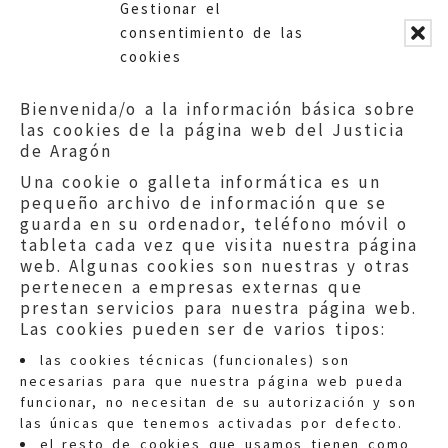
Gestionar el
las escuelas y en los centros
consentimiento de las
deportivos y de recreo. La
cookies
Universidad San Jorge dio la
oportunidad a los estudiantes
Bienvenida/o a la información básica sobre
de 4º de la ESO de simular un
las cookies de la página web del Justicia
Parlamento, prestando sus
de Aragón
instalaciones y medios. Es una
Una cookie o galleta informática es un
actividad nacional, de la
pequeño archivo de información que se
Fundación San Patricio, cuya III
guarda en su ordenador, teléfono móvil o
Asamblea Extraordinaria Modelo
tableta cada vez que visita nuestra página
Parlamento Europeo han
web. Algunas cookies son nuestras y otras
organizado en Aragón los
pertenecen a empresas externas que
colegios Condes de Aragón y
prestan servicios para nuestra página web.
Las cookies pueden ser de varios tipos:
Británico. La entrega al Justicia
de Aragón de las Resoluciones
las cookies técnicas (funcionales) son
tiene , entre otras cosas,
necesarias para que nuestra página web pueda
resoluciones como Instar para
funcionar, no necesitan de su autorización y son
las únicas que tenemos activadas por defecto.
que "las situaciones de acoso
el resto de cookies que usamos tienen como