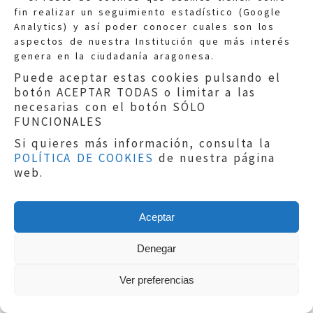
no aparezcan como una
fin realizar un seguimiento estadístico (Google
conducta normal en los medios
Analytics) y así poder conocer cuales son los
de comunicación y no se tomen
aspectos de nuestra Institución que más interés
como referente" , o " solicitar
genera en la ciudadanía aragonesa.
penas económicas a familias,
Puede aceptar estas cookies pulsando el
colegios, clubes deportivos,
botón ACEPTAR TODAS o limitar a las
etc, que hagan caso omiso de
necesarias con el botón SÓLO
los casos de bullying"; "
FUNCIONALES
solicitar una reforma del código
Si quieres más información, consulta la
penal para poder establecer
POLÍTICA DE COOKIES
de nuestra página
penas a los menores implicados
web.
en los casos más graves de
acoso, y generar archivos de
Aceptar
acosadores para tener en
cuenta en futuros casos." Y es
Denegar
que los jóvenes están
preocupados por el descenso
Ver preferencias
del rendimiento escolar de los
compañeros cuando se sienten