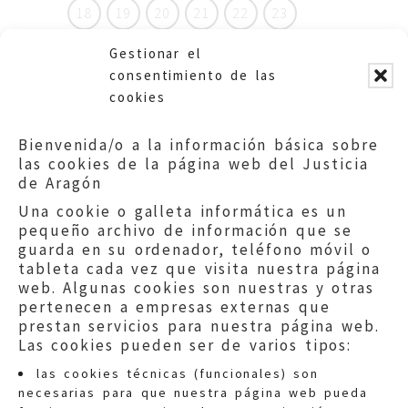
18
19
20
21
22
23
24
25
26
27
28
29
Gestionar el
consentimiento de las
30
31
32
33
34
35
cookies
36
37
38
39
40
41
Bienvenida/o a la información básica sobre
las cookies de la página web del Justicia
de Aragón
Una cookie o galleta informática es un
pequeño archivo de información que se
guarda en su ordenador, teléfono móvil o
tableta cada vez que visita nuestra página
web. Algunas cookies son nuestras y otras
pertenecen a empresas externas que
prestan servicios para nuestra página web.
Las cookies pueden ser de varios tipos:
las cookies técnicas (funcionales) son
necesarias para que nuestra página web pueda