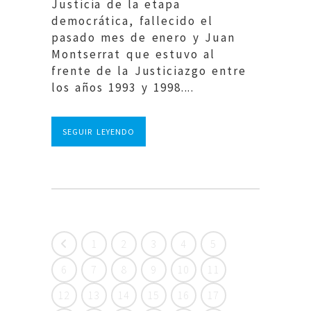
Justicia de la etapa
democrática, fallecido el
pasado mes de enero y Juan
Montserrat que estuvo al
frente de la Justiciazgo entre
los años 1993 y 1998....
SEGUIR LEYENDO
1
2
3
4
5
6
7
8
9
10
11
12
13
14
15
16
17