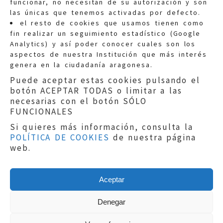
funcionar, no necesitan de su autorización y son
las únicas que tenemos activadas por defecto.
Quejas:
quejas@eljusticiadearagon.es
el resto de cookies que usamos tienen como
fin realizar un seguimiento estadístico (Google
Información general:
Analytics) y así poder conocer cuales son los
informacion@eljusticiadearagon.es
aspectos de nuestra Institución que más interés
genera en la ciudadanía aragonesa.
Teléfonos:
900 210 210
/
976 399 354
Puede aceptar estas cookies pulsando el
botón ACEPTAR TODAS o limitar a las
necesarias con el botón SÓLO
FUNCIONALES
Si quieres más información, consulta la
POLÍTICA DE COOKIES
de nuestra página
Aviso legal
|
Política de privacidad
|
web.
Protección de Datos
|
Declaración de
accesibilidad
|
Perfil del Contratante
|
Política de cookies
|
Mapa web
Aceptar
Copyright © 2019
El Justicia de Aragón
|
Desarrollo:
Sephor Consulting
Denegar