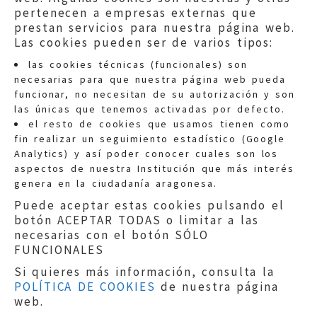
pertenecen a empresas externas que
prestan servicios para nuestra página web.
Las cookies pueden ser de varios tipos:
las cookies técnicas (funcionales) son
necesarias para que nuestra página web pueda
funcionar, no necesitan de su autorización y son
las únicas que tenemos activadas por defecto.
Quejas:
quejas@eljusticiadearagon.es
el resto de cookies que usamos tienen como
fin realizar un seguimiento estadístico (Google
Información general:
Analytics) y así poder conocer cuales son los
informacion@eljusticiadearagon.es
aspectos de nuestra Institución que más interés
genera en la ciudadanía aragonesa.
Teléfonos:
900 210 210
/
976 399 354
Puede aceptar estas cookies pulsando el
botón ACEPTAR TODAS o limitar a las
necesarias con el botón SÓLO
FUNCIONALES
Si quieres más información, consulta la
POLÍTICA DE COOKIES
de nuestra página
Aviso legal
|
Política de privacidad
|
web.
Protección de Datos
|
Declaración de