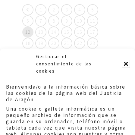
1
2
3
4
5
6
7
8
9
10
11
12
13
14
15
16
17
18
19
20
21
22
23
24
25
26
27
28
29
Gestionar el
consentimiento de las
30
31
32
33
34
35
cookies
36
37
38
39
40
41
Bienvenida/o a la información básica sobre
las cookies de la página web del Justicia
de Aragón
Una cookie o galleta informática es un
pequeño archivo de información que se
guarda en su ordenador, teléfono móvil o
tableta cada vez que visita nuestra página
web. Algunas cookies son nuestras y otras