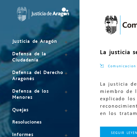
Mapa
del
sitio
Justicia de Aragón
La justicia 
Defensa de la
Ciudadanía
Comunicacion
Defensa del Derecho
Aragonés
La justicia 
Defensa de los
miembro de l
Menores
explicado los
reconocimient
Quejas
en los tratam
Resoluciones
SEGUIR LEYE
Informes