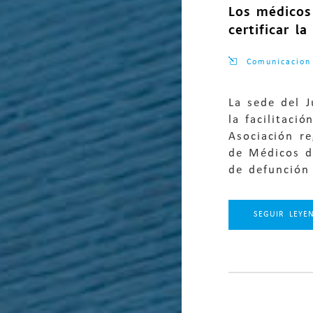
Los médicos
certificar l
Comunicacion
La sede del J
la facilitaci
Asociación re
de Médicos de
de defunción 
SEGUIR LEYE