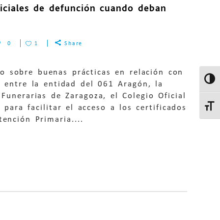
ficiales de defunción cuando deban
0
1
Share
do sobre buenas prácticas en relación con
Altern
’ entre la entidad del 061 Aragón, la
Funerarias de Zaragoza, el Colegio Oficial
ara facilitar el acceso a los certificados
Altern
ención Primaria....