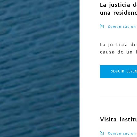
La justicia
una residen
Comunicacion
La justicia 
causa de un i
SEGUIR LEYE
Visita insti
Comunicacion